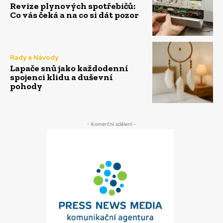
Revize plynových spotřebičů:
Co vás čeká a na co si dát pozor
Rady a Návody
Lapače snů jako každodenní
spojenci klidu a duševní
pohody
- Komerční sdělení -