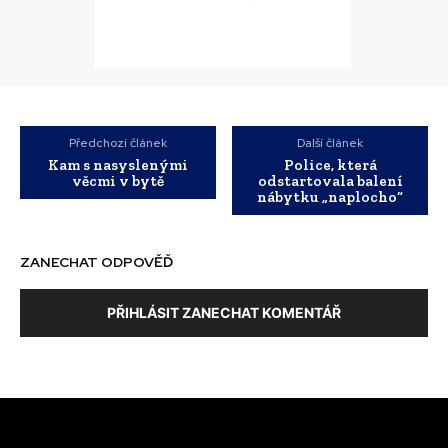
Předchozí článek
Další článek
Kam s nasyslenými
Police, která
věcmi v bytě
odstartovala balení
nábytku „naplocho“
ZANECHAT ODPOVĚĎ
PŘIHLÁSIT ZANECHAT KOMENTÁŘ