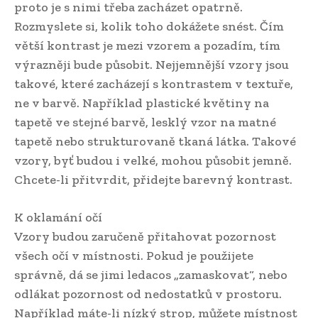
proto je s nimi třeba zacházet opatrně.
Rozmyslete si, kolik toho dokážete snést. Čím
větší kontrast je mezi vzorem a pozadím, tím
výrazněji bude působit. Nejjemnější vzory jsou
takové, které zacházejí s kontrastem v textuře,
ne v barvě. Například plastické květiny na
tapetě ve stejné barvě, lesklý vzor na matné
tapetě nebo strukturovaně tkaná látka. Takové
vzory, byť budou i velké, mohou působit jemně.
Chcete-li přitvrdit, přidejte barevný kontrast.
K oklamání očí
Vzory budou zaručeně přitahovat pozornost
všech očí v místnosti. Pokud je použijete
správně, dá se jimi ledacos „zamaskovat“, nebo
odlákat pozornost od nedostatků v prostoru.
Například máte-li nízký strop, můžete místnost