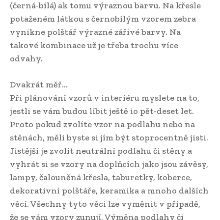
(černá-bílá) ak tomu výraznou barvu. Na křesle
potaženém látkou s černobílým vzorem zebra
vynikne polštář výrazné zářivé barvy. Na
takové kombinace už je třeba trochu více
odvahy.
Dvakrát měř…
Při plánování vzorů v interiéru myslete na to,
jestli se vám budou líbit ještě io pět-deset let.
Proto pokud zvolíte vzor na podlahu nebo na
stěnách, měli byste si jím být stoprocentně jisti.
Jistější je zvolit neutrální podlahu či stěny a
vyhrát si se vzory na doplňcích jako jsou závěsy,
lampy, čalouněná křesla, taburetky, koberce,
dekorativní polštáře, keramika a mnoho dalších
věcí. Všechny tyto věci lze vyměnit v případě,
že se vám vzory zunují. Výměna podlahy či