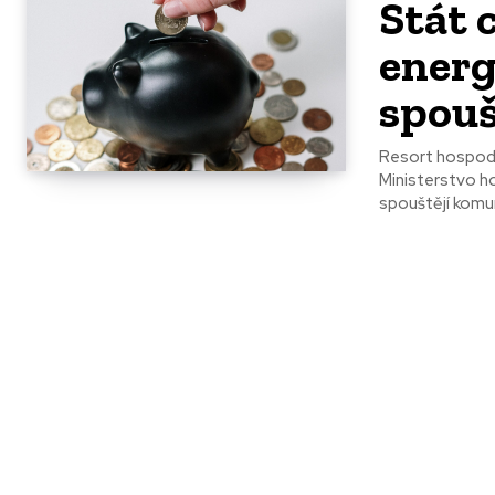
Stát 
energ
spou
Resort hospodá
Ministerstvo h
spouštějí komun