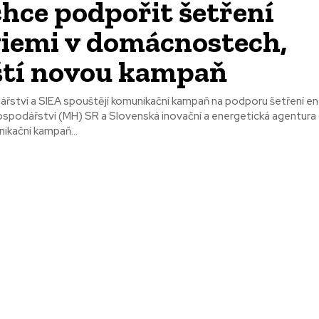
chce podpořit šetření
iemi v domácnostech,
ští novou kampaň
řství a SIEA spouštějí komunikační kampaň na podporu šetření en
ospodářství (MH) SR a Slovenská inovační a energetická agentura
ikační kampaň...