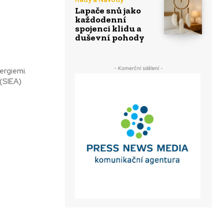
Lapače snů jako
každodenní
spojenci klidu a
duševní pohody
- Komerční sdělení -
ergiemi.
 (SIEA)