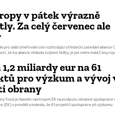
ropy v pátek výrazně
tly. Za celý červenec ale
y
de pro další směřování cen rozhodující středeční zasedání aliance
, že by aliance ohlásila zvýšení těžby, je jen velmi malá.Ceny ropy
 1,2 miliardy eur na 61
ktů pro výzkum a vývoj 
ti obrany
ný fond je hlavním nástrojem EK na podporu obranné spolupráce 
 (EK) v pondělí oznámila, že 61 projektů spolupráce při výzkumu...