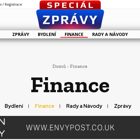
í / Registrace
ZPRÁVY
BYDLENÍ
FINANCE
RADY A NÁVODY
Domů
Finance
Finance
Bydlení
Finance
Rady a Návody
Zprávy