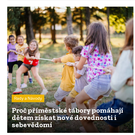
Rady a Návody
Proč příměstské tábory pomáhají
dětem získat nové dovednosti i
sebevědomí