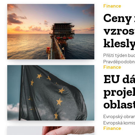
Finance
Ceny 
vzros
klesl
Příští týden bu
Pravděpodobnost
Finance
EU dá
proje
oblas
Evropský obran
Evropská komise
Finance