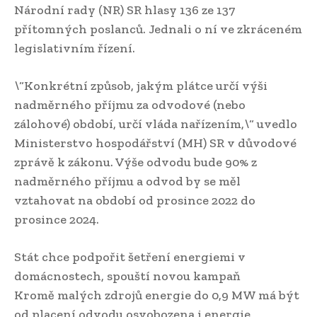
Národní rady (NR) SR hlasy 136 ze 137
přítomných poslanců. Jednali o ní ve zkráceném
legislativním řízení.
\“Konkrétní způsob, jakým plátce určí výši
nadměrného příjmu za odvodové (nebo
zálohové) období, určí vláda nařízením,\“ uvedlo
Ministerstvo hospodářství (MH) SR v důvodové
zprávě k zákonu. Výše odvodu bude 90% z
nadměrného příjmu a odvod by se měl
vztahovat na období od prosince 2022 do
prosince 2024.
Stát chce podpořit šetření energiemi v
domácnostech, spouští novou kampaň
Kromě malých zdrojů energie do 0,9 MW má být
od placení odvodu osvobozena i energie