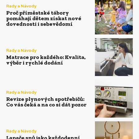
Rady a Návody
Proč příměstské tábory
pomáhají dětem získat nové
dovednosti i sebevědomí
Rady a Návody
Matrace pro každého: Kvalita,
výběr i rychlé dodání
Rady a Návody
Revize plynových spotřebičů:
Co vás čeká a na co si dát pozor
Rady a Návody
Lapače snů jako každodenní