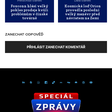
Předchozí článek
Další článek
Foxconn hlásí velký
Kosmická loď Orion
pokles prodeje kvůli
provedla poslední
problémům v čínské
velký manévr před
továrně
návratem na Zemi
ZANECHAT ODPOVĚĎ
PŘIHLÁSIT ZANECHAT KOMENTÁŘ