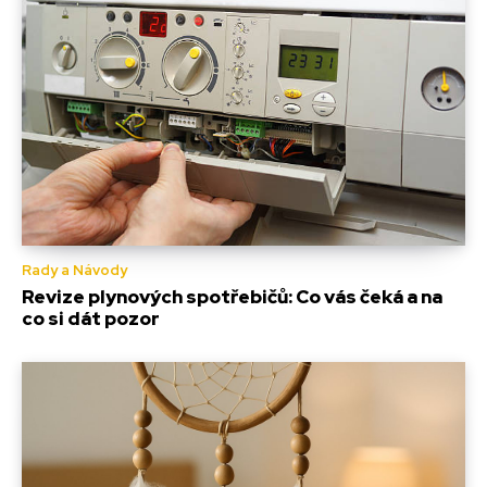
Rady a Návody
Revize plynových spotřebičů: Co vás čeká a na
co si dát pozor